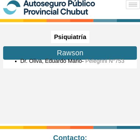
Ir
al
contenido
Psiquiatría
Rawson
Dr. Oliva, Eduardo Mario-
Pelegrini N°753
Contacto: