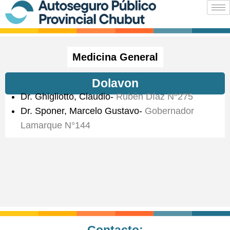
Ir
al
contenido
Medicina General
Dolavon
Dr. Ghigliotto, Claudio-
Rubén Díaz N°275
Dr. Sponer, Marcelo Gustavo-
Gobernador
Lamarque N°144
Contacto: