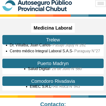
Ir
al
contenido
Medicina Laboral
Trelew
Dr. Villalba, Juan Carlos-
Pasaje Jujuy N°262
Centro médico Integral Laboral S.A.S-
Paraguay N°27
Puerto Madryn
Salud Digital-
28 de Julio N°580
Comodoro Rivadavia
EMEC S.R.L-
Av.
Roca N°543
Contacto: